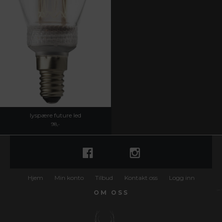
lyspære future led
98,-
Hjem
Min konto
Tilbud
Kontakt oss
Logg inn
OM OSS