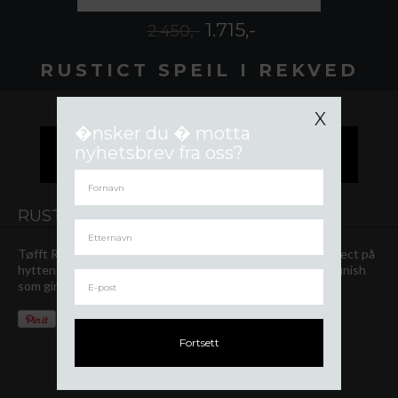
1.715,-
2.450,-
RUSTICT SPEIL I REKVED
X
�nsker du � motta
nyhetsbrev fra oss?
LEGG I HANDLEKURV
RUSTICT SPEIL I REKVED
Tøfft Rustic speil i resirkulert tre - rekved. B60xH80 - perfect på
hytten eller hjemme. Alle er unike og har en tøff uperfekt finish
som gir den rustikke tøffe looken.
Fortsett