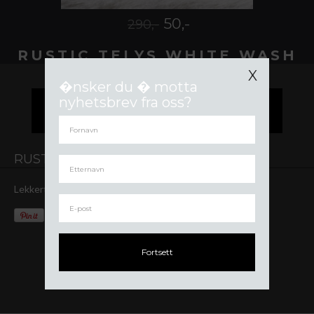
50,-
290,-
RUSTIC TELYS WHITE WASH
X
�nsker du � motta
nyhetsbrev fra oss?
LEGG I HANDLEKURV
RUSTIC TELYS WHITE WASH
Lekkert og rustikt telys i white wash med lokk i stål.
Fortsett